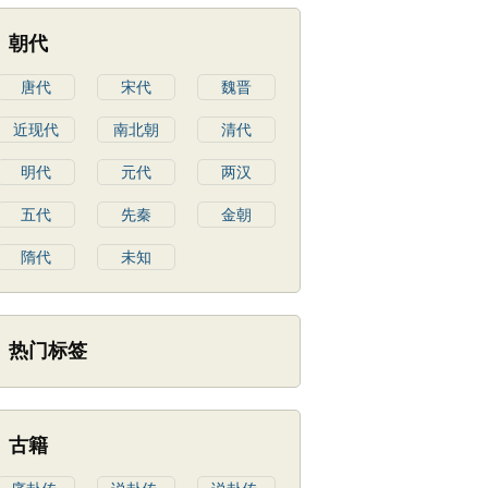
朝代
唐代
宋代
魏晋
近现代
南北朝
清代
明代
元代
两汉
五代
先秦
金朝
隋代
未知
热门标签
古籍