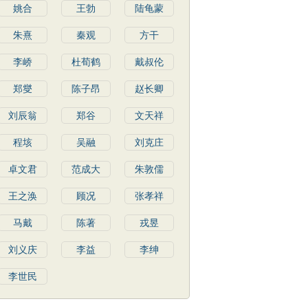
姚合
王勃
陆龟蒙
朱熹
秦观
方干
李峤
杜荀鹤
戴叔伦
郑燮
陈子昂
赵长卿
刘辰翁
郑谷
文天祥
程垓
吴融
刘克庄
卓文君
范成大
朱敦儒
王之涣
顾况
张孝祥
马戴
陈著
戎昱
刘义庆
李益
李绅
李世民