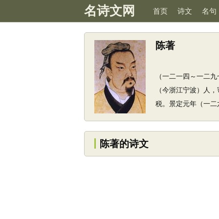
名诗文网
首页
诗文
名句
陈著
（一二一四～一二九
（今浙江宁波）人，
税。景定元年（一二六
陈著的诗文