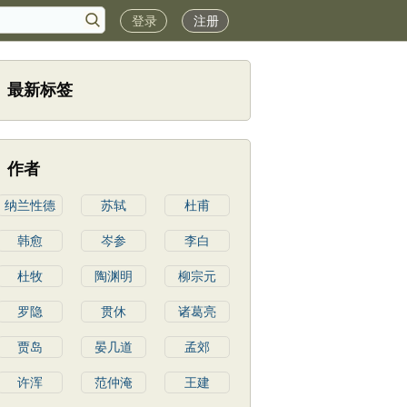
登录
注册
最新标签
作者
纳兰性德
苏轼
杜甫
韩愈
岑参
李白
杜牧
陶渊明
柳宗元
罗隐
贯休
诸葛亮
贾岛
晏几道
孟郊
许浑
范仲淹
王建