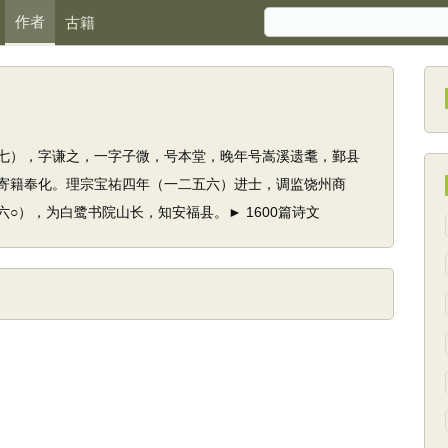
作者
古籍
七），字谦之，一字子微，号本堂，晚年号嵩溪遗耄，鄞县
寄籍奉化。理宗宝祐四年（一二五六）进士，调监饶州商
○），为白鹭书院山长，知安福县。► 1600篇诗文